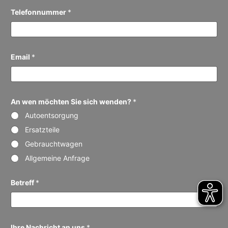
Telefonnummer
*
w
Email
*
e
n
*
B
e
t
An wen möchten Sie sich wenden?
*
r
Autoentsorgung
e
f
Ersatzteile
f
Gebrauchtwagen
Allgemeine Anfrage
Betreff
*
Ihre Nachricht an uns
*