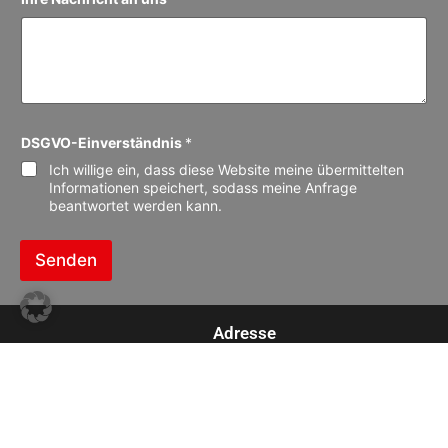
DSGVO-Einverständnis
*
Ich willige ein, dass diese Website meine übermittelten
Informationen speichert, sodass meine Anfrage
beantwortet werden kann.
Senden
Adresse
Kiesow
Autorecycling / Autoteile / Gebrauchtwagen
Beim Umspannwerk 153
22844 Norderstedt