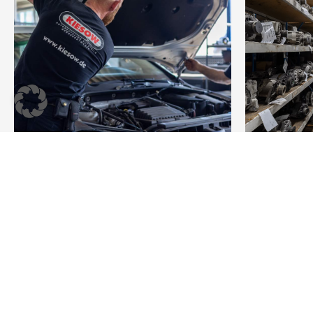
Recycling &
Onli
Verwertung
Teile
Ihre Anfrage an uns
MEHR
ME
ERFAHREN
ERFA
Gern beantworten wir Ihre Fragen und beraten Sie zu unsere
Schreiben Sie uns Ihr Anliegen und wir melden uns bei Ihnen
Beratungstermine und Besichtigungen bitte per E-Mail ode
vereinbaren.