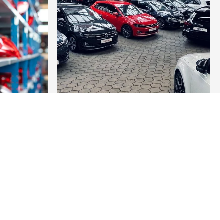
Gebrauchtwagen
MEHR
ERFAHREN
e