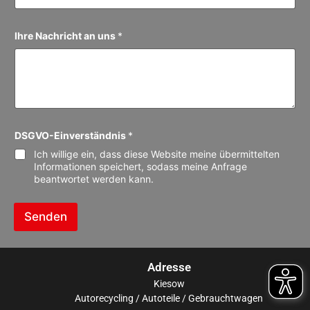
Ihre Nachricht an uns
*
s
DSGVO-Einverständnis
*
i
c
Ich willige ein, dass diese Website meine übermittelten
h
Informationen speichert, sodass meine Anfrage
A
beantwortet werden kann.
n
u
n
Senden
s
Adresse
Kiesow
Autorecycling / Autoteile / Gebrauchtwagen